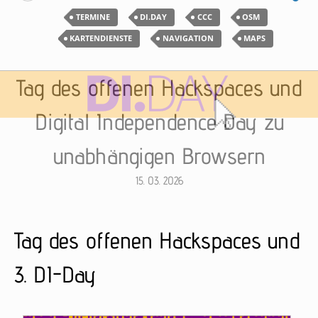
TERMINE
DI.DAY
CCC
OSM
KARTENDIENSTE
NAVIGATION
MAPS
Tag des offenen Hackspaces und
Digital Independence Day zu
unabhängigen Browsern
15. 03. 2026
Tag des offenen Hackspaces und
3.
DI
-Day