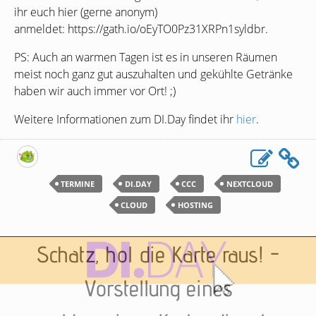
ihr euch hier (gerne anonym)
anmeldet: https://gath.io/oEyTO0Pz31XRPn1syldbr.
PS
: Auch an warmen Tagen ist es in unseren Räumen
meist noch ganz gut auszuhalten und gekühlte Getränke
haben wir auch immer vor Ort! ;)
Weitere Informationen zum
DI
.Day findet ihr
hier
.
TERMINE
DI.DAY
CCC
NEXTCLOUD
CLOUD
HOSTING
Schatz, hol die Karte raus! -
Vorstellung eines