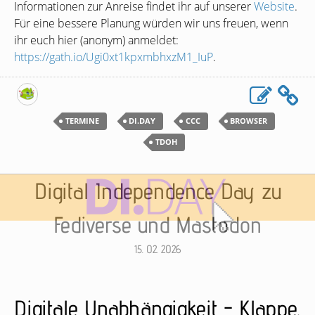
Informationen zur Anreise findet ihr auf unserer
Website
.
Für eine bessere Planung würden wir uns freuen, wenn
ihr euch hier (anonym) anmeldet:
https://gath.io/Ugi0xt1kpxmbhxzM1_IuP
.
TERMINE
DI.DAY
CCC
BROWSER
TDOH
Digital Independence Day zu
Fediverse und Mastodon
15. 02. 2026
Digitale Unabhängigkeit - Klappe,