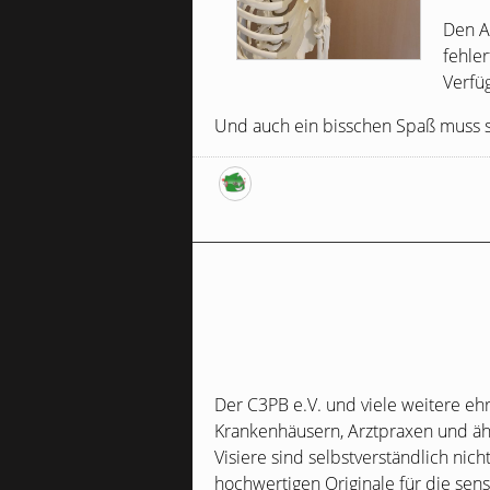
Den A
fehle
Verfüg
Und auch ein bisschen Spaß muss sei
Der
C3PB
e.V. und viele weitere eh
Krankenhäusern, Arztpraxen und ähnl
Visiere sind selbstverständlich nic
hochwertigen Originale für die sens