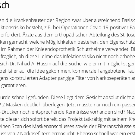
sch
gen die Krankenhäuser der Region zwar über ausreichend Basis-
ktionsrisiko besteht, z.B. bei Operationen Covid-19-positiver Pa
rfordert. Ärzte aus dem orthopädischen Abteilung des St. Jos
ken gemacht, welche Möglichkeiten bestehen, den Eigenschutz 
n im Rahmen der Knieendoprothetik Schutzhelme verwendet. Die
 fraglich, ob diese Helme das Infektionsrisiko nicht noch erhöhen
sich Dr. Nihad Al Hussin auf die Suche, wie er mit möglichst 
bei ist er auf die Idee gekommen, kommerziell angebotene Ta
gens konstruierten Adapter gängige Filter von Narkosegeräten a
 garantieren.
de schnell gefunden. Diese liegt dem Gesicht absolut dicht an
P
2 Masken deutlich überlegen. Jetzt musste nur noch ein passe
-Drucker noch entsprechende Kenntnisse vorhanden sind? Na
ärte dieser sich sofort bereit, das Projekt tatkräftig mit seine
einen Scan des Maskenanschlusses sowie der Filteranschlüsse 
ss von 2 Narkosefiltern ermöglicht. Ebenso schnell war ein ers