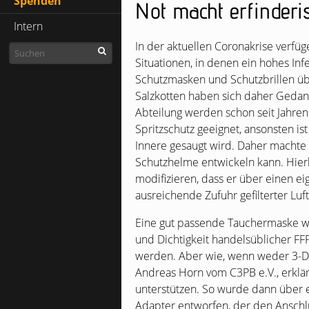
Spenden
Not macht erfinderi
Intern
In der aktuellen Coronakrise verfü
Situationen, in denen ein hohes Infe
Schutzmasken und Schutzbrillen übe
Salzkotten haben sich daher Gedan
Abteilung werden schon seit Jahre
Spritzschutz geeignet, ansonsten ist
Innere gesaugt wird. Daher machte 
Schutzhelme entwickeln kann. Hier
modifizieren, dass er über einen ei
ausreichende Zufuhr gefilterter Luft
Eine gut passende Tauchermaske wur
und Dichtigkeit handelsüblicher
FF
werden. Aber wie, wenn weder 3-D
Andreas Horn vom
C3PB
e.V., erkl
unterstützen. So wurde dann über 
Adapter entworfen, der den Anschlu