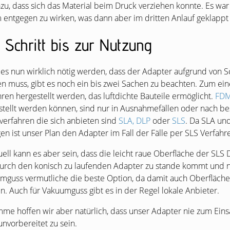
azu, dass sich das Material beim Druck verziehen konnte. Es wa
 entgegen zu wirken, was dann aber im dritten Anlauf geklappt 
 Schritt bis zur Nutzung
e es nun wirklich nötig werden, dass der Adapter aufgrund von
n muss, gibt es noch ein bis zwei Sachen zu beachten. Zum ei
ren hergestellt werden, das luftdichte Bauteile ermöglicht.
FD
stellt werden können, sind nur in Ausnahmefällen oder nach b
verfahren die sich anbieten sind
SLA
,
DLP
oder
SLS
. Da
SLA
un
en ist unser Plan den Adapter im Fall der Fälle per
SLS
Verfahre
ell kann es aber sein, dass die leicht raue Oberfläche der
SLS
D
durch den konisch zu laufenden Adapter zu stande kommt und n
mguss vermutliche die beste Option, da damit auch Oberflächen 
n. Auch für Vakuumguss gibt es in der Regel lokale Anbieter.
mme hoffen wir aber natürlich, dass unser Adapter nie zum Eins
unvorbereitet zu sein.