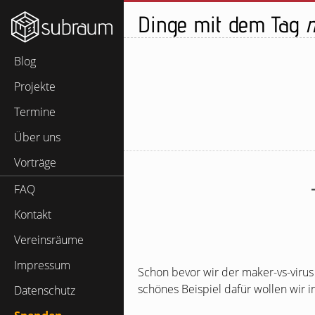
Dinge mit dem Tag
m
Blog
Projekte
Termine
Über uns
Vorträge
FAQ
Kontakt
Vereinsräume
Impressum
Schon bevor wir der maker-vs-virus
schönes Beispiel dafür wollen wir in
Datenschutz