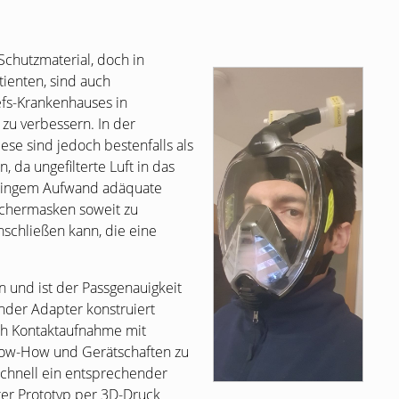
Schutzmaterial, doch in
tienten, sind auch
efs-Krankenhauses in
zu verbessern. In der
se sind jedoch bestenfalls als
, da ungefilterte Luft in das
geringem Aufwand adäquate
uchermasken soweit zu
nschließen kann, die eine
 und ist der Passgenauigkeit
nder Adapter konstruiert
ch Kontaktaufnahme mit
m Know-How und Gerätschaften zu
schnell ein entsprechender
ter Prototyp per 3D-Druck