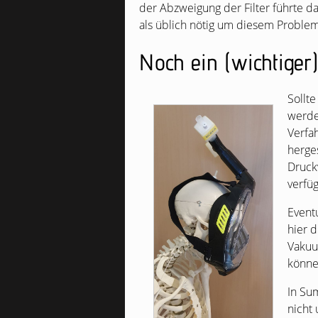
der Abzweigung der Filter führte d
als üblich nötig um diesem Problem
Noch ein (wichtiger)
Sollt
werde
Verfah
herge
Druck
verfüg
Eventu
hier 
Vakuu
könne
In Su
nicht 