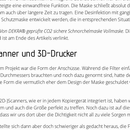
 zeigte eine einwandfreie Funktion. Die Maske schließt absolut 
m auch über längere Zeit zu tragen. Eine Desinfektion mit gä
e Schutzmaske entwickelt werden, die in entsprechenden Situat
 Von
DEKRA
® geprüfte
CO2
sichere Schnorchelmaske Vollmaske
. D
 ist am Ende des Artikels verlinkt.
canner und 3D-Drucker
 Projekt war die Form der Anschüsse. Während die Filter einf
 Durchmessers brauchten und noch dazu genormt sind, hatte d
le Form die vermutlich eher dem Design der Maske geschuldet w
D-)Scanners, wie er in jedem Kopiergerät integriert ist, haben w
rm und auch die Größe perfekt zu treffen. Noch dazu ist auf di
ass wir uns dort über die Dichtigkeit nicht all zu viele Sorgen
tellte sich dann aber doch schwieriger als gedacht heraus, die